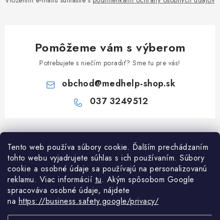
Vložením e-mailu súhlasíte s
podmienkami ochrany osobných údajov
Pomôžeme vám s výberom
Potrebujete s niečím poradiť? Sme tu pre vás!
obchod
@
medhelp-shop.sk
037 3249512
Z
á
Informácie pre vás
Tento web používa súbory cookie. Ďalším prechádzaním
p
tohto webu vyjadrujete súhlas s ich používaním. Súbory
ä
O firme
cookie a osobné údaje sa používajú na personalizovanú
Všetko o nákupe
t
reklamu. Viac informácií
tu
. A
kým spôsobom Google
Všetko o nákupe
i
NAPÍŠTE NÁM NA WHATSAPP
spracováva osobné údaje, nájdete
Obchodné podmienky
na
https://business.safety.google/privacy/
e
Kontakty
Možnosti dopravy a platby
Potrebujete poradiť?
Spýtajte sa nášho