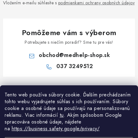
Vložením e-mailu súhlasíte s
podmienkami ochrany osobných údajov
Pomôžeme vám s výberom
Potrebujete s niečím poradiť? Sme tu pre vás!
obchod
@
medhelp-shop.sk
037 3249512
Z
á
Tento web používa súbory cookie. Ďalším prechádzaním
Informácie pre vás
p
tohto webu vyjadrujete súhlas s ich používaním. Súbory
ä
O firme
cookie a osobné údaje sa používajú na personalizovanú
Všetko o nákupe
t
reklamu. Viac informácií
tu
. A
kým spôsobom Google
Všetko o nákupe
spracováva osobné údaje, nájdete
i
NAPÍŠTE NÁM NA WHATSAPP
Obchodné podmienky
na
https://business.safety.google/privacy/
e
Kontakty
Možnosti dopravy a platby
Potrebujete poradiť?
Spýtajte sa nášho