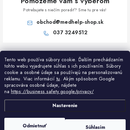
Pomôžeme vám s výberom
Potrebujete s niečím poradiť? Sme tu pre vás!
obchod
@
medhelp-shop.sk
037 3249512
Z
á
Informácie pre vás
Tento web používa súbory cookie. Ďalším prechádzaním
p
tohto webu vyjadrujete súhlas s ich používaním. Súbory
ä
O firme
cookie a osobné údaje sa používajú na personalizovanú
Všetko o nákupe
t
reklamu. Viac informácií
tu
. A
kým spôsobom Google
Všetko o nákupe
i
NAPÍŠTE NÁM NA WHATSAPP
spracováva osobné údaje, nájdete
Obchodné podmienky
na
https://business.safety.google/privacy/
e
Kontakty
Možnosti dopravy a platby
Potrebujete poradiť?
Spýtajte sa nášho
Články
asistenta Mediho.
Nastavenie
Reklamácie
Odstúpenie od zmluvy
Copyright 2026
MedHelp shop
. Všetky práva vyhradené.
Upraviť nastavenie
Odmietnuť
Súhlasím
cookies
Podmienky ochrany osobných údajov