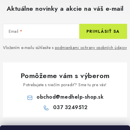
Aktuálne novinky a akcie na váš e-mail
Email
PRIHLÁSIŤ SA
Vložením e-mailu súhlasíte s
podmienkami ochrany osobných údajov
Pomôžeme vám s výberom
Potrebujete s niečím poradiť? Sme tu pre vás!
obchod
@
medhelp-shop.sk
037 3249512
Z
á