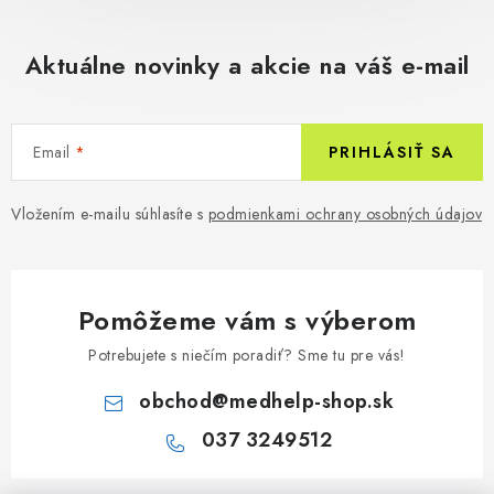
Aktuálne novinky a akcie na váš e-mail
Email
PRIHLÁSIŤ SA
Vložením e-mailu súhlasíte s
podmienkami ochrany osobných údajov
Pomôžeme vám s výberom
Potrebujete s niečím poradiť? Sme tu pre vás!
obchod
@
medhelp-shop.sk
037 3249512
Z