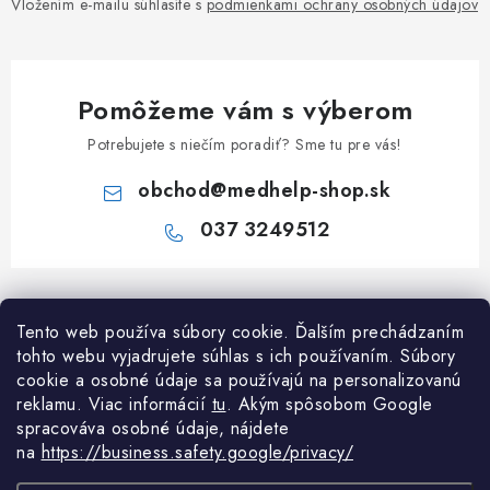
Vložením e-mailu súhlasíte s
podmienkami ochrany osobných údajov
Pomôžeme vám s výberom
Potrebujete s niečím poradiť? Sme tu pre vás!
obchod
@
medhelp-shop.sk
037 3249512
Z
á
Tento web používa súbory cookie. Ďalším prechádzaním
Informácie pre vás
p
tohto webu vyjadrujete súhlas s ich používaním. Súbory
ä
O firme
cookie a osobné údaje sa používajú na personalizovanú
Všetko o nákupe
t
reklamu. Viac informácií
tu
. A
kým spôsobom Google
Všetko o nákupe
spracováva osobné údaje, nájdete
i
NAPÍŠTE NÁM NA WHATSAPP
Obchodné podmienky
na
https://business.safety.google/privacy/
e
Kontakty
Možnosti dopravy a platby
Potrebujete poradiť?
Spýtajte sa nášho