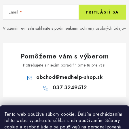
Email
PRIHLÁSIŤ SA
Vložením e-mailu súhlasíte s
podmienkami ochrany osobných údajov
Pomôžeme vám s výberom
Potrebujete s niečím poradiť? Sme tu pre vás!
obchod
@
medhelp-shop.sk
037 3249512
Z
á
Tento web používa súbory cookie. Ďalším prechádzaním
Informácie pre vás
p
tohto webu vyjadrujete súhlas s ich používaním. Súbory
ä
O firme
cookie a osobné údaje sa používajú na personalizovanú
Všetko o nákupe