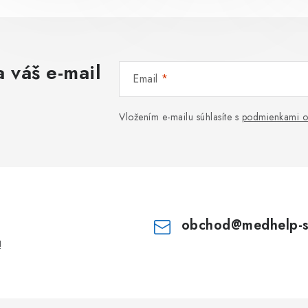
 váš e-mail
Email
Vložením e-mailu súhlasíte s
podmienkami o
obchod
@
medhelp-
!