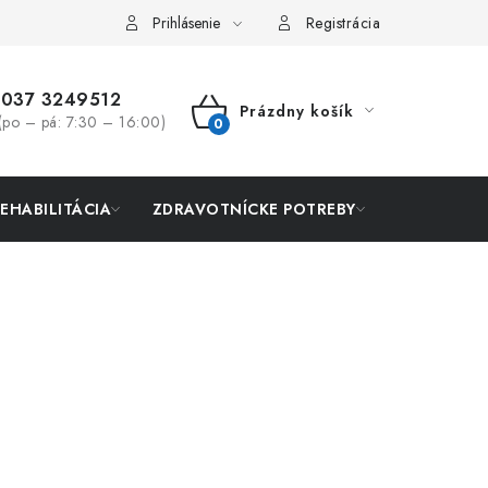
Prihlásenie
Registrácia
037 3249512
Prázdny košík
(po – pá: 7:30 – 16:00)
NÁKUPNÝ
KOŠÍK
REHABILITÁCIA
ZDRAVOTNÍCKE POTREBY
AKCIA