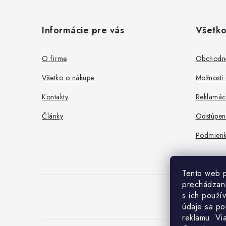
Z
á
Informácie pre vás
Všetko
p
ä
O firme
Obchodn
t
Všetko o nákupe
Možnosti 
i
Kontakty
Reklamác
e
Články
Odstúpen
Podmienk
Tento web p
prechádzaní
s ich použí
údaje sa po
reklamu. Vi