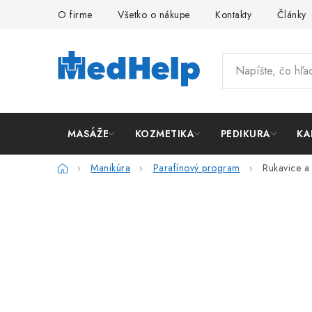
Prejsť
O firme
Všetko o nákupe
Kontakty
Články
na
obsah
MASÁŽE
KOZMETIKA
PEDIKURA
KA
Domov
Manikúra
Parafínový program
Rukavice a