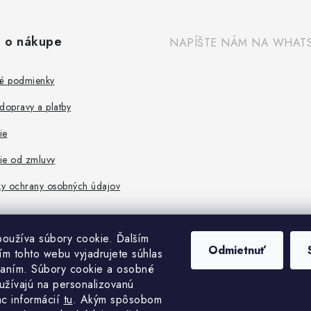
 o nákupe
NAPÍŠTE NÁM NA WHAT
é podmienky
dopravy a platby
ie
ie od zmluvy
y ochrany osobných údajov
oužíva súbory cookie. Ďalším
Odmietnuť
m tohto webu vyjadrujete súhlas
vaním. Súbory cookie a osobné
užívajú na personalizovanú
ac informácií
tu
. A
kým spôsobom