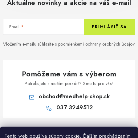
Aktuálne novinky a akcie na váš e-mail
Email
PRIHLÁSIŤ SA
Vložením e-mailu súhlasíte s
podmienkami ochrany osobných údajov
Pomôžeme vám s výberom
Potrebujete s niečím poradiť? Sme tu pre vás!
obchod
@
medhelp-shop.sk
037 3249512
Z
á
Tento web používa súbory cookie. Ďalším prechádzaním
Informácie pre vás