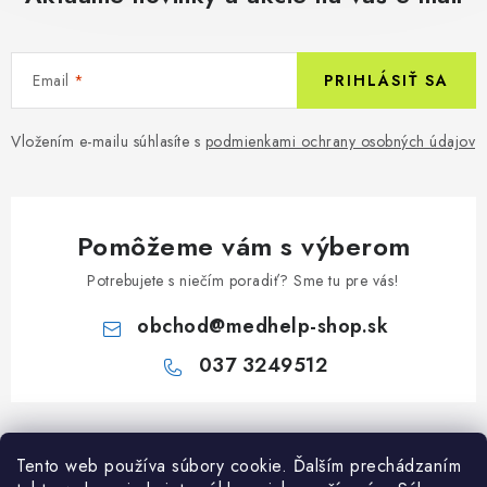
Email
PRIHLÁSIŤ SA
Vložením e-mailu súhlasíte s
podmienkami ochrany osobných údajov
Pomôžeme vám s výberom
Potrebujete s niečím poradiť? Sme tu pre vás!
obchod
@
medhelp-shop.sk
037 3249512
Z
á
Tento web používa súbory cookie. Ďalším prechádzaním
Informácie pre vás
p