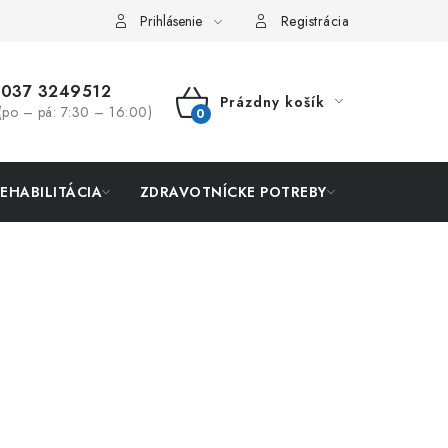
Prihlásenie
Registrácia
037 3249512
Prázdny košík
(po – pá: 7:30 – 16:00)
NÁKUPNÝ
KOŠÍK
REHABILITÁCIA
ZDRAVOTNÍCKE POTREBY
AKCIA