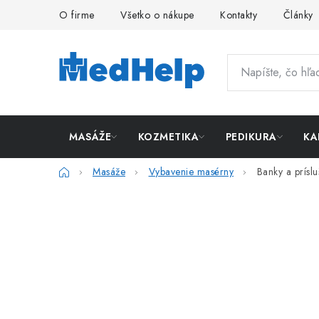
Prejsť
O firme
Všetko o nákupe
Kontakty
Články
na
obsah
MASÁŽE
KOZMETIKA
PEDIKURA
KA
Domov
Masáže
Vybavenie masérny
Banky a prísl