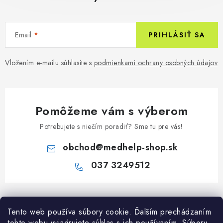
Email
PRIHLÁSIŤ SA
Vložením e-mailu súhlasíte s
podmienkami ochrany osobných údajov
Pomôžeme vám s výberom
Potrebujete s niečím poradiť? Sme tu pre vás!
obchod
@
medhelp-shop.sk
037 3249512
Z
á
Informácie pre vás
Tento web používa súbory cookie. Ďalším prechádzaním
p
tohto webu vyjadrujete súhlas s ich používaním. Súbory