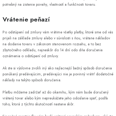
potrebný na zistenie povahy, vlastností a funkčnosti tovaru.
Vrátenie peňazí
Po odstúpení od zmluvy vám vrátime všetky platby, ktoré sme od vás
prijali na základe zmluvy alebo v súvislosti s ňou, vrátane nákladov
na dodanie tovaru v zákonom stanovenom rozsahu, a to bez
zbytočného odkladu, najneskôr do 14 dní odo dňa doručenia
oznámenia o odstúpení od zmluvy.
Ak ste si výslovne zvolili iný ako najlacnejší bežný spôsob doručenia
ponúkaný predávajúcim, predávajúci nie je povinný vrátiť dodatočné
náklady na takýto spôsob doručenia.
Platbu môžeme zadržať až do okamihu, kým nám bude doručený
vrátený tovar alebo kým nepreukážete jeho odoslanie späť, podľa
toho, ktorá z týchto skutočností nastane skôr.