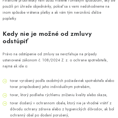
Finančné prostriedky vám budú vrátené rovnakým spôsobom, aký ste
použili pri úhrade objednávky, pokiaľ sa s vami nedohodneme na
inom spôsobe vrátenia platby a ak vám tým nevzniknú ďalšie
poplatky.
Kedy nie je možné od zmluvy
odstúpiť
Právo na odstúpenie od zmluvy sa nevzťahuje na prípady
ustanovené zákonom č. 108/2024 Z. z. o ochrane spotrebiteľa,
najmä ak ide o:
tovar vyrobený podľa osobitných požiadaviek spotrebiteľa alebo
tovar prispôsobený jeho individuálnym potrebám,
tovar, ktorý podlieha rýchlemu zníženiu kvality alebo skaze,
tovar dodaný v ochrannom obale, ktorý nie je vhodné vrátiť z
dôvodu ochrany zdravia alebo z hygienických dôvodov, ak bol
ochranný obal po dodaní porušený,