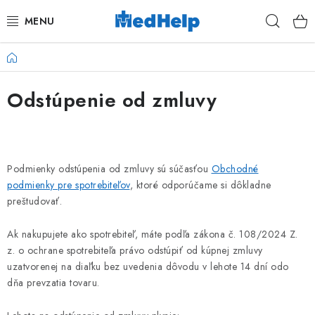
Prejsť
Hľad
na
obsah
Domov
MASÁŽE
Odstúpenie od zmluvy
KOZMETIKA
PEDIKURA
Podmienky odstúpenia od zmluvy sú súčasťou
Obchodné
KADERNÍCTVO
podmienky pre spotrebiteľov
, ktoré odporúčame si dôkladne
preštudovať.
MANIKÚRA
Ak nakupujete ako spotrebiteľ, máte podľa zákona č. 108/2024 Z.
TETOVANIE
z. o ochrane spotrebiteľa právo odstúpiť od kúpnej zmluvy
uzatvorenej na diaľku bez uvedenia dôvodu v lehote 14 dní odo
FITNESS A REHABILITÁCIA
dňa prevzatia tovaru.