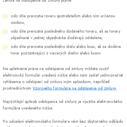
ZDRAVOTNÍCKE POTREBY
Lehota na odstúpenie od zmluvy plynie:
AKCIA
odo dňa prevzatia tovaru spotrebiteľom alebo ním určenou
osobou,
VÝPREDAJ
odo dňa prevzatia posledného dodaného tovaru, ak sa tovary
objednané v jednej objednávke dodávajú oddelene,
NOVINKY
odo dňa prevzatia posledného dielu alebo kusu, ak sa dodáva
tovar pozostávajúci z viacerých dielov alebo kusov.
ZNAČKY
Na uplatnenie práva na odstúpenie od zmluvy môžete využiť
elektronický formulár uvedený nižšie alebo nám zaslať jednoznačné
O firme
Všetko o nákupe
Kontakty
Články
vyhlásenie o odstúpení od zmluvy iným spôsobom, napríklad
prostredníctvom
Vzorového formulára na odstúpenie od zmluvy.
Najrýchlejší spôsob odstúpenia od zmluvy je využitie elektronického
formulára uvedeného nižšie.
Po odoslaní elektronického formulára vám bez zbytočného odkladu