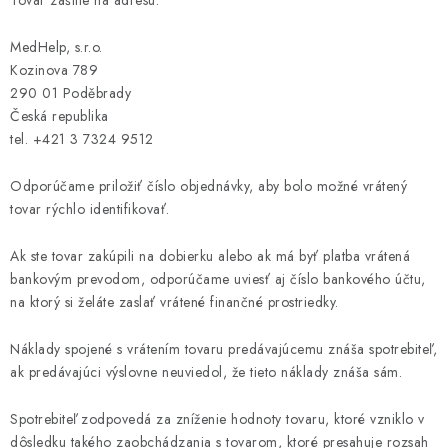
Tovar zašlite na adresu:
MedHelp, s.r.o.
Kozinova 789
290 01 Poděbrady
Česká republika
tel. +421 3 7324 9512
Odporúčame priložiť číslo objednávky, aby bolo možné vrátený
tovar rýchlo identifikovať.
Ak ste tovar zakúpili na dobierku alebo ak má byť platba vrátená
bankovým prevodom, odporúčame uviesť aj číslo bankového účtu,
na ktorý si želáte zaslať vrátené finančné prostriedky.
Náklady spojené s vrátením tovaru predávajúcemu znáša spotrebiteľ,
ak predávajúci výslovne neuviedol, že tieto náklady znáša sám.
Spotrebiteľ zodpovedá za zníženie hodnoty tovaru, ktoré vzniklo v
dôsledku takého zaobchádzania s tovarom, ktoré presahuje rozsah