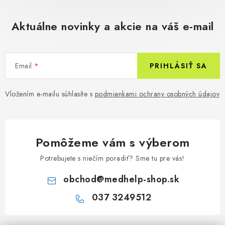
Aktuálne novinky a akcie na váš e-mail
Email
PRIHLÁSIŤ SA
Vložením e-mailu súhlasíte s
podmienkami ochrany osobných údajov
Pomôžeme vám s výberom
Potrebujete s niečím poradiť? Sme tu pre vás!
obchod
@
medhelp-shop.sk
037 3249512
Z