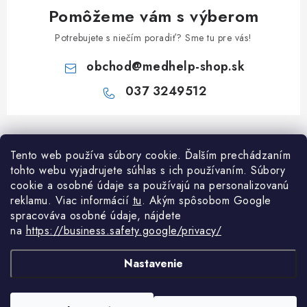
Pomôžeme vám s výberom
Potrebujete s niečím poradiť? Sme tu pre vás!
obchod
@
medhelp-shop.sk
037 3249512
Z
á
Informácie pre vás
Tento web používa súbory cookie. Ďalším prechádzaním
p
tohto webu vyjadrujete súhlas s ich používaním. Súbory
ä
O firme
cookie a osobné údaje sa používajú na personalizovanú
Všetko o nákupe
t
reklamu. Viac informácií
tu
. A
kým spôsobom Google
Všetko o nákupe
i
NAPÍŠTE NÁM NA WHATSAPP
spracováva osobné údaje, nájdete
Obchodné podmienky
na
https://business.safety.google/privacy/
e
Kontakty
Možnosti dopravy a platby
Potrebujete poradiť?
Spýtajte sa nášho
Články
asistenta Mediho.
Nastavenie
Reklamácie
Odstúpenie od zmluvy
Copyright 2026
MedHelp shop
. Všetky práva vyhradené.
Upraviť nastavenie