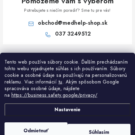
Pomôžeme vám s výberom
Potrebujete s niečím poradiť? Sme tu pre vás!
obchod
@
medhelp-shop.sk
037 3249512
Z
á
Informácie pre vás
Tento web používa súbory cookie. Ďalším prechádzaním
p
tohto webu vyjadrujete súhlas s ich používaním. Súbory
ä
O firme
cookie a osobné údaje sa používajú na personalizovanú
Všetko o nákupe
t
reklamu. Viac informácií
tu
. A
kým spôsobom Google
Všetko o nákupe
i
NAPÍŠTE NÁM NA WHATSAPP
spracováva osobné údaje, nájdete
Obchodné podmienky
na
https://business.safety.google/privacy/
e
Kontakty
Možnosti dopravy a platby
Potrebujete poradiť?
Spýtajte sa nášho
Články
asi
Nastavenie
Reklamácie
Odstúpenie od zmluvy
Copyright 2026
MedHelp shop
. Všetky práva vyhradené.
Upraviť nastavenie
Odmietnuť
Súhlasím
cookies
Podmienky ochrany osobných údajov