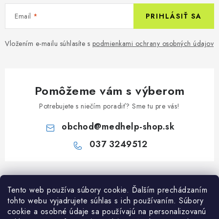
Email
PRIHLÁSIŤ SA
Vložením e-mailu súhlasíte s
podmienkami ochrany osobných údajov
Pomôžeme vám s výberom
Potrebujete s niečím poradiť? Sme tu pre vás!
obchod
@
medhelp-shop.sk
037 3249512
Z
á
Informácie pre vás
Tento web používa súbory cookie. Ďalším prechádzaním
p
tohto webu vyjadrujete súhlas s ich používaním. Súbory
ä
O firme
cookie a osobné údaje sa používajú na personalizovanú
Všetko o nákupe