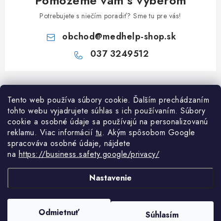
Pomôžeme vám s výberom
Potrebujete s niečím poradiť? Sme tu pre vás!
obchod
@
medhelp-shop.sk
037 3249512
Z
á
Tento web používa súbory cookie. Ďalším prechádzaním
Informácie pre vás
p
tohto webu vyjadrujete súhlas s ich používaním. Súbory
ä
O firme
cookie a osobné údaje sa používajú na personalizovanú
Všetko o nákupe
t
reklamu. Viac informácií
tu
. A
kým spôsobom Google
Všetko o nákupe
spracováva osobné údaje, nájdete
i
NAPÍŠTE NÁM NA WHATSAPP
Obchodné podmienky
na
https://business.safety.google/privacy/
e
Kontakty
Možnosti dopravy a platby
Potrebujete poradiť?
Spýtajte sa nášho
Články
Nastavenie
asistenta Mediho.
Reklamácie
Odstúpenie od zmluvy
Copyright 2026
MedHelp shop
. Všetky práva vyhradené.
Upraviť nastavenie
Odmietnuť
Súhlasím
cookies
Podmienky ochrany osobných údajov