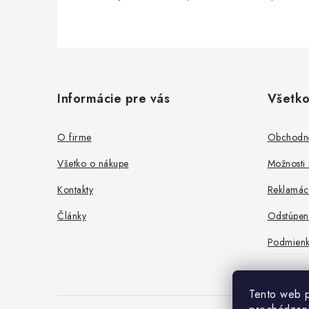
Z
á
Informácie pre vás
Všetko
p
ä
O firme
Obchodn
t
Všetko o nákupe
Možnosti 
i
Kontakty
Reklamác
e
Články
Odstúpen
Podmienk
Tento web p