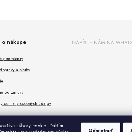
 o nákupe
NAPÍŠTE NÁM NA WHAT
é podmienky
dopravy a platby
ie
ie od zmluvy
y ochrany osobných údajov
oužíva súbory cookie. Ďalším
Odmietnuť