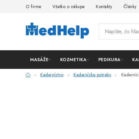
Prejsť
O firme
Všetko o nákupe
Kontakty
Články
na
obsah
MASÁŽE
KOZMETIKA
PEDIKURA
KA
Domov
Kaderníctvo
Kadernícke potreby
Kaderníc