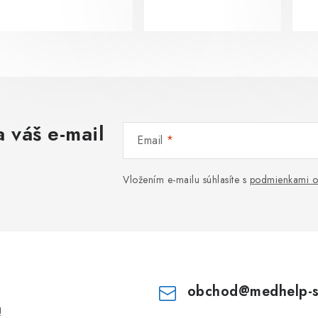
 váš e-mail
Email
Vložením e-mailu súhlasíte s
podmienkami o
obchod
@
medhelp-
!