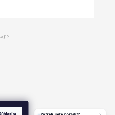
SAPP
Potrebujete poradiť?
Súhlasím
Spýtajte sa nášho asistenta