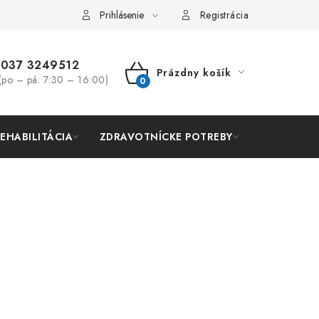
Prihlásenie
Registrácia
037 3249512
Prázdny košík
(po – pá: 7:30 – 16:00)
NÁKUPNÝ
KOŠÍK
REHABILITÁCIA
ZDRAVOTNÍCKE POTREBY
AKCIA