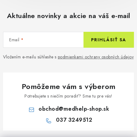
Aktuálne novinky a akcie na váš e-mail
Email
PRIHLÁSIŤ SA
Vložením e-mailu súhlasíte s
podmienkami ochrany osobných údajov
Pomôžeme vám s výberom
Potrebujete s niečím poradiť? Sme tu pre vás!
obchod
@
medhelp-shop.sk
037 3249512
Z