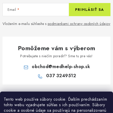
Email
PRIHLÁSIŤ SA
Vložením e-mailu súhlasíte s
podmienkami ochrany osobných údajov
Pomôžeme vám s výberom
Potrebujete s niečím poradiť? Sme tu pre vás!
obchod
@
medhelp-shop.sk
037 3249512
Z
á
Informácie pre vás
Tento web používa súbory cookie. Ďalším prechádzaním
p
tohto webu vyjadrujete súhlas s ich používaním. Súbory
ä
O firme
cookie a osobné údaje sa používajú na personalizovanú
Všetko o nákupe