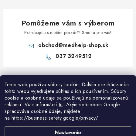
Pomôžeme vám s výberom
Potrebujete s niečím poradiť? Sme tu pre vás!
obchod
@
medhelp-shop.sk
037 3249512
Z
á
Informácie pre vás
Tento web používa súbory cookie. Ďalším prechádzaním
p
tohto webu vyjadrujete súhlas s ich používaním. Súbory
ä
O firme
cookie a osobné údaje sa používajú na personalizovanú
Všetko o nákupe
t
reklamu. Viac informácií
tu
. A
kým spôsobom Google
Všetko o nákupe
i
NAPÍŠTE NÁM NA WHATSAPP
spracováva osobné údaje, nájdete
Obchodné podmienky
na
https://business.safety.google/privacy/
e
Kontakty
Možnosti dopravy a platby
Potrebujete poradiť?
Spýtajte sa nášho
Články
as
Nastavenie
Reklamácie