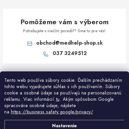
Pomôžeme vám s výberom
Potrebujete s niečím poradiť? Sme tu pre vás!
obchod
@
medhelp-shop.sk
037 3249512
Z
á
Informácie pre vás
Tento web používa súbory cookie. Ďalším prechádzaním
p
tohto webu vyjadrujete súhlas s ich používaním. Súbory
ä
O firme
cookie a osobné údaje sa používajú na personalizovanú
Všetko o nákupe
t
reklamu. Viac informácií
tu
. A
kým spôsobom Google
Všetko o nákupe
i
NAPÍŠTE NÁM NA WHATSAPP
spracováva osobné údaje, nájdete
Obchodné podmienky
na
https://business.safety.google/privacy/
e
Kontakty
Možnosti dopravy a platby
Potrebujete poradiť?
Spýtajte sa nášho
Články
as
Nastavenie
Reklamácie