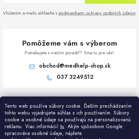
Vložením e-mailu súhlasíte s
podmienkami ochrany osobných údajov
Pomôžeme vám s výberom
Potrebujete s niečím poradiť? Sme tu pre vás!
obchod
@
medhelp-shop.sk
037 3249512
Z
á
Informácie pre vás
Tento web používa súbory cookie. Ďalším prechádzaním
p
tohto webu vyjadrujete súhlas s ich používaním. Súbory
ä
O firme
cookie a osobné údaje sa používajú na personalizovanú
Všetko o nákupe
t
reklamu. Viac informácií
tu
. A
kým spôsobom Google
Všetko o nákupe
i
NAPÍŠTE NÁM NA WHATSAPP
spracováva osobné údaje, nájdete
Obchodné podmienky