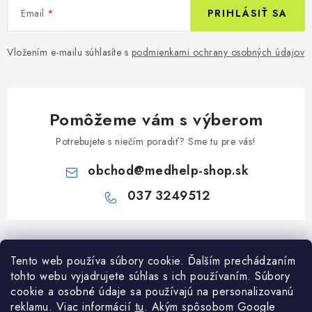
Email
PRIHLÁSIŤ SA
Vložením e-mailu súhlasíte s
podmienkami ochrany osobných údajov
Pomôžeme vám s výberom
Potrebujete s niečím poradiť? Sme tu pre vás!
obchod
@
medhelp-shop.sk
037 3249512
Z
á
Informácie pre vás
Tento web používa súbory cookie. Ďalším prechádzaním
p
tohto webu vyjadrujete súhlas s ich používaním. Súbory
ä
O firme
cookie a osobné údaje sa používajú na personalizovanú
Všetko o nákupe
t
reklamu. Viac informácií
tu
. A
kým spôsobom Google