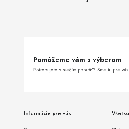
Pomôžeme vám s výberom
Potrebujete s niečím poradiť? Sme tu pre vás
Z
á
Informácie pre vás
Všetko
p