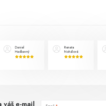
Daniel
Renata
Hadbavný
Nohálová
 váš e-mail