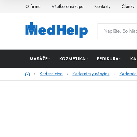
Prejsť
O firme
Všetko o nákupe
Kontakty
Články
na
obsah
MASÁŽE
KOZMETIKA
PEDIKURA
KA
Domov
Kaderníctvo
Kadernícky nábytok
Kaderníc