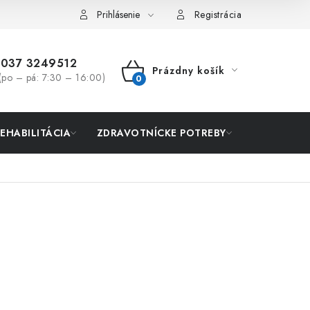
Prihlásenie
Registrácia
037 3249512
Prázdny košík
(po – pá: 7:30 – 16:00)
NÁKUPNÝ
KOŠÍK
REHABILITÁCIA
ZDRAVOTNÍCKE POTREBY
AKCIA