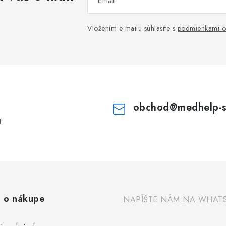
Email
Vložením e-mailu súhlasíte s
podmienkami o
obchod
@
medhelp-
!
 o nákupe
NAPÍŠTE NÁM NA WHAT