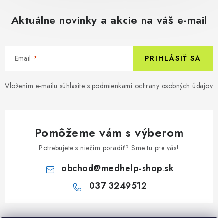
Aktuálne novinky a akcie na váš e-mail
Email
PRIHLÁSIŤ SA
Vložením e-mailu súhlasíte s
podmienkami ochrany osobných údajov
Pomôžeme vám s výberom
Potrebujete s niečím poradiť? Sme tu pre vás!
obchod
@
medhelp-shop.sk
037 3249512
Z