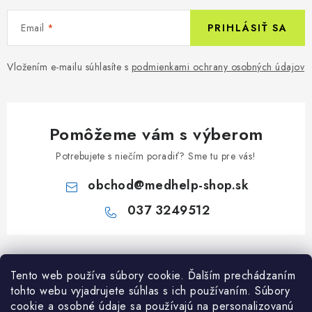
Email
PRIHLÁSIŤ SA
Vložením e-mailu súhlasíte s
podmienkami ochrany osobných údajov
Pomôžeme vám s výberom
Potrebujete s niečím poradiť? Sme tu pre vás!
obchod
@
medhelp-shop.sk
037 3249512
Z
á
Informácie pre vás
Tento web používa súbory cookie. Ďalším prechádzaním
p
tohto webu vyjadrujete súhlas s ich používaním. Súbory
ä
O firme
cookie a osobné údaje sa používajú na personalizovanú
Všetko o nákupe