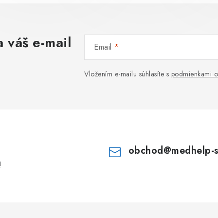
 váš e-mail
Email
Vložením e-mailu súhlasíte s
podmienkami o
obchod
@
medhelp-
!