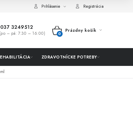
Prihlásenie
Registrácia
037 3249512
Prázdny košík
(po – pá: 7:30 – 16:00)
NÁKUPNÝ
KOŠÍK
REHABILITÁCIA
ZDRAVOTNÍCKE POTREBY
AKCIA
0ml