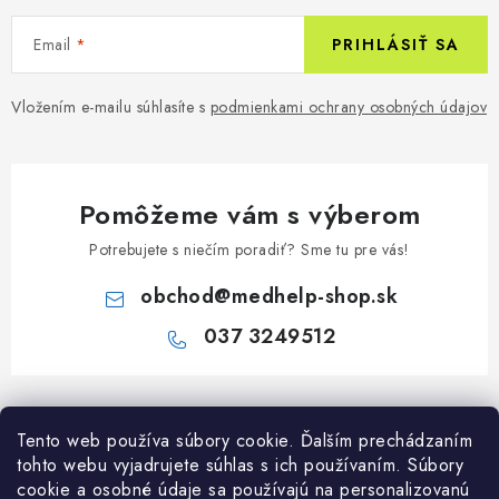
Email
PRIHLÁSIŤ SA
Vložením e-mailu súhlasíte s
podmienkami ochrany osobných údajov
Pomôžeme vám s výberom
Potrebujete s niečím poradiť? Sme tu pre vás!
obchod
@
medhelp-shop.sk
037 3249512
Z
á
Informácie pre vás
Tento web používa súbory cookie. Ďalším prechádzaním
p
tohto webu vyjadrujete súhlas s ich používaním. Súbory
ä
O firme
cookie a osobné údaje sa používajú na personalizovanú
Všetko o nákupe