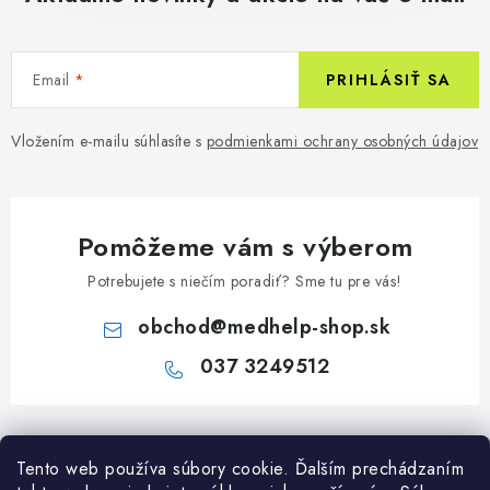
Email
PRIHLÁSIŤ SA
Vložením e-mailu súhlasíte s
podmienkami ochrany osobných údajov
Pomôžeme vám s výberom
Potrebujete s niečím poradiť? Sme tu pre vás!
obchod
@
medhelp-shop.sk
037 3249512
Z
á
Informácie pre vás
Tento web používa súbory cookie. Ďalším prechádzaním
p