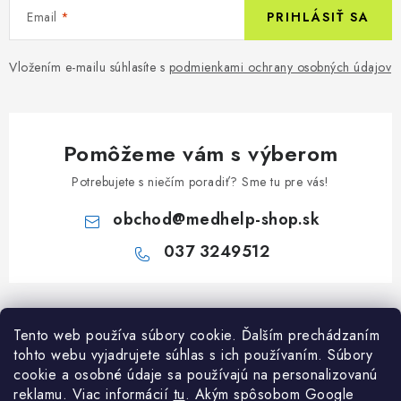
Email
PRIHLÁSIŤ SA
Vložením e-mailu súhlasíte s
podmienkami ochrany osobných údajov
Pomôžeme vám s výberom
Potrebujete s niečím poradiť? Sme tu pre vás!
obchod
@
medhelp-shop.sk
037 3249512
Z
á
Informácie pre vás
Tento web používa súbory cookie. Ďalším prechádzaním
p
tohto webu vyjadrujete súhlas s ich používaním. Súbory
ä
O firme
cookie a osobné údaje sa používajú na personalizovanú
Všetko o nákupe
t
reklamu. Viac informácií
tu
. A
kým spôsobom Google