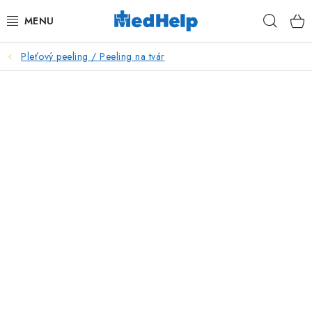
Prejsť
Hľad
na
obsah
Pleťový peeling / Peeling na tvár
MASÁŽE
KOZMETIKA
PEDIKURA
KADERNÍCTVO
MANIKÚRA
TETOVANIE
FITNESS A REHABILITÁCIA