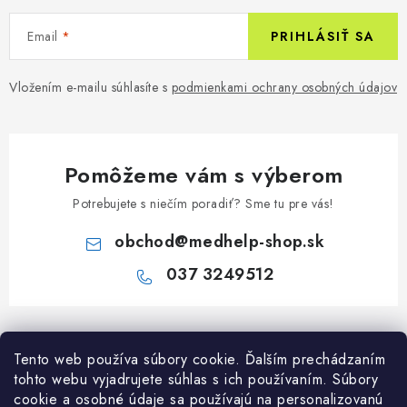
Email
PRIHLÁSIŤ SA
Vložením e-mailu súhlasíte s
podmienkami ochrany osobných údajov
Pomôžeme vám s výberom
Potrebujete s niečím poradiť? Sme tu pre vás!
obchod
@
medhelp-shop.sk
037 3249512
Z
á
Informácie pre vás
Tento web používa súbory cookie. Ďalším prechádzaním
p
tohto webu vyjadrujete súhlas s ich používaním. Súbory
ä
O firme
cookie a osobné údaje sa používajú na personalizovanú
Všetko o nákupe