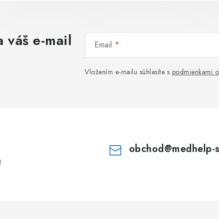
 váš e-mail
Email
Vložením e-mailu súhlasíte s
podmienkami o
obchod
@
medhelp-
!