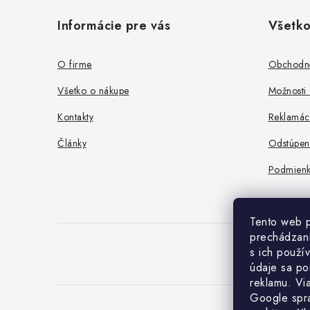
á
Informácie pre vás
Všetko
p
ä
O firme
Obchodn
t
Všetko o nákupe
Možnosti 
i
Kontakty
Reklamác
e
Články
Odstúpen
Podmienk
Tento web p
prechádzaní
s ich použí
údaje sa po
reklamu. Vi
Google spr