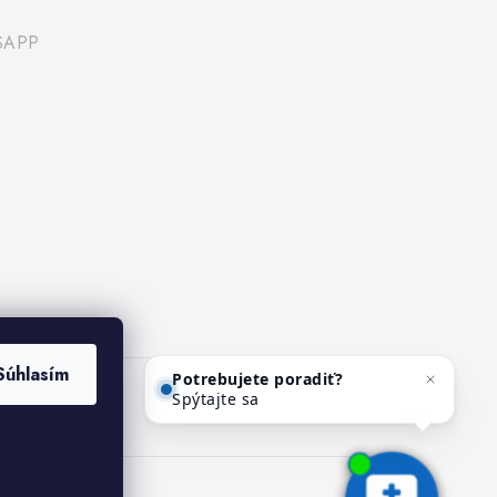
SAPP
Potrebujete poradiť?
Súhlasím
Spýtajte sa nášho asistenta
Mediho.