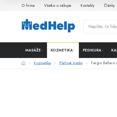
Prejsť
O firme
Všetko o nákupe
Kontakty
Články
na
obsah
MASÁŽE
KOZMETIKA
PEDIKURA
KA
Domov
Kozmetika
Pleťové masky
Fergio Bellaro