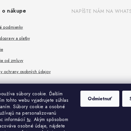
 o nákupe
NAPÍŠTE NÁM NA WHAT
é podmienky
dopravy a platby
ie
ie od zmluvy
y ochrany osobných údajov
oužíva súbory cookie. Ďalším
Odmietnuť
m tohto webu vyjadrujete súhlas
vaním. Súbory cookie a osobné
užívajú na personalizovanú
ac informácií
tu
. A
kým spôsobom
acováva osobné údaje, nájdete