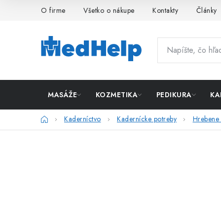
Prejsť
O firme
Všetko o nákupe
Kontakty
Články
na
obsah
MASÁŽE
KOZMETIKA
PEDIKURA
KA
Domov
Kaderníctvo
Kadernícke potreby
Hrebene 