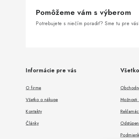
Pomôžeme vám s výberom
Potrebujete s niečím poradiť? Sme tu pre vás
Z
á
Informácie pre vás
Všetko
p
ä
O firme
Obchodn
t
Všetko o nákupe
Možnosti 
i
Kontakty
Reklamác
e
Články
Odstúpen
Podmienk