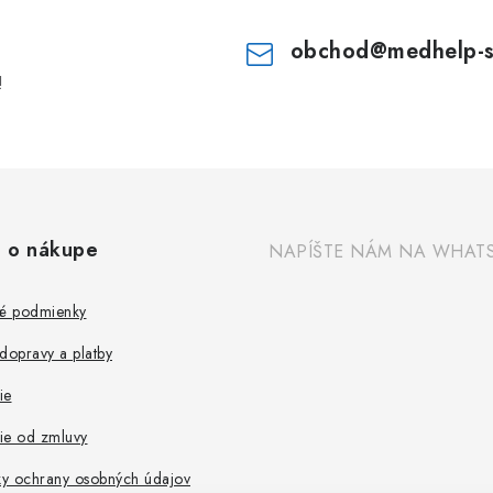
obchod
@
medhelp-
!
 o nákupe
NAPÍŠTE NÁM NA WHAT
é podmienky
dopravy a platby
ie
ie od zmluvy
y ochrany osobných údajov