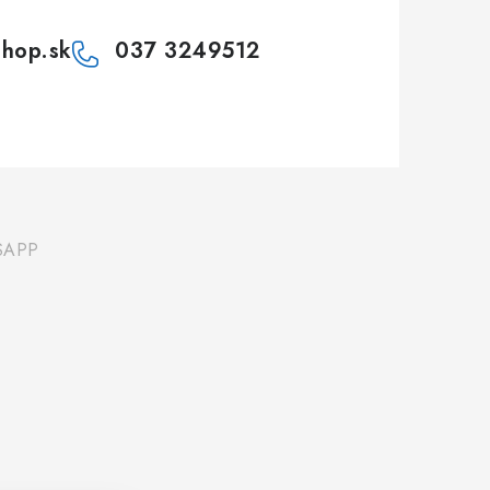
shop.sk
037 3249512
SAPP