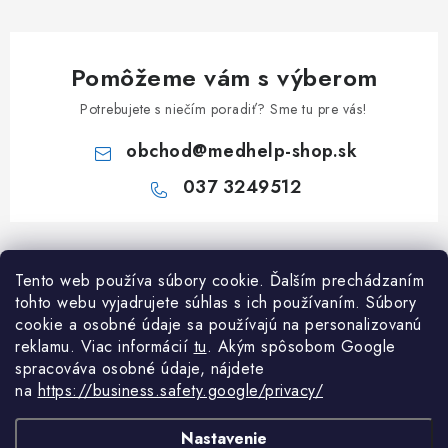
Pomôžeme vám s výberom
Potrebujete s niečím poradiť? Sme tu pre vás!
obchod
@
medhelp-shop.sk
037 3249512
Z
á
Informácie pre vás
Tento web používa súbory cookie. Ďalším prechádzaním
p
tohto webu vyjadrujete súhlas s ich používaním. Súbory
ä
O firme
cookie a osobné údaje sa používajú na personalizovanú
Všetko o nákupe
t
reklamu. Viac informácií
tu
. A
kým spôsobom Google
Všetko o nákupe
i
NAPÍŠTE NÁM NA WHATSAPP
spracováva osobné údaje, nájdete
Obchodné podmienky
na
https://business.safety.google/privacy/
e
Kontakty
Možnosti dopravy a platby
Potrebujete poradiť?
Spýtajte sa nášho
Články
asis
Nastavenie
Reklamácie