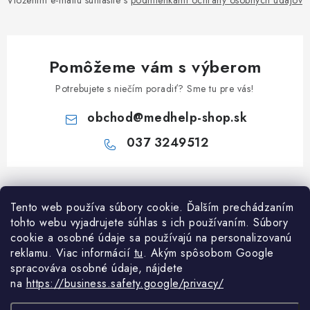
Vložením e-mailu súhlasíte s
podmienkami ochrany osobných údajov
Pomôžeme vám s výberom
Potrebujete s niečím poradiť? Sme tu pre vás!
obchod
@
medhelp-shop.sk
037 3249512
Z
á
Informácie pre vás
Tento web používa súbory cookie. Ďalším prechádzaním
p
tohto webu vyjadrujete súhlas s ich používaním. Súbory
ä
O firme
cookie a osobné údaje sa používajú na personalizovanú
Všetko o nákupe
t
reklamu. Viac informácií
tu
. A
kým spôsobom Google
Všetko o nákupe
i
NAPÍŠTE NÁM NA WHATSAPP
spracováva osobné údaje, nájdete
Obchodné podmienky
na
https://business.safety.google/privacy/
e
Kontakty
Možnosti dopravy a platby
Potrebujete poradiť?
Spýtajte sa nášho