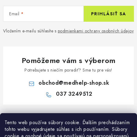
Email
PRIHLÁSIŤ SA
Vložením e-mailu súhlasíte s
podmienkami ochrany osobných údajov
Pomôžeme vám s výberom
Potrebujete s niečím poradiť? Sme tu pre vás!
obchod
@
medhelp-shop.sk
037 3249512
Z
á
Informácie pre vás
Tento web používa súbory cookie. Ďalším prechádzaním
p
tohto webu vyjadrujete súhlas s ich používaním. Súbory
ä
O firme
cookie a osobné údaje sa používajú na personalizovanú