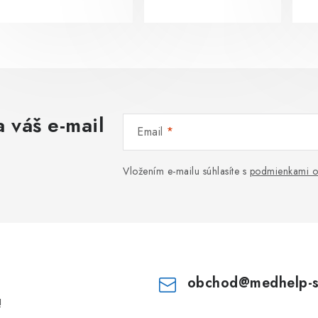
 váš e-mail
Email
Vložením e-mailu súhlasíte s
podmienkami o
obchod
@
medhelp-
!