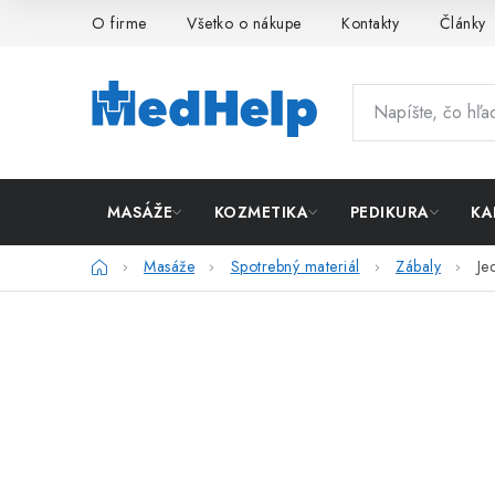
Prejsť
O firme
Všetko o nákupe
Kontakty
Články
na
obsah
MASÁŽE
KOZMETIKA
PEDIKURA
KA
Domov
Masáže
Spotrebný materiál
Zábaly
Je