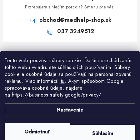
Potrebujete s niečím poradiť? Sme tu pre vás!
obchod
@
medhelp-shop.sk
037 3249512
Z
á
Informácie pre vás
Tento web používa súbory cookie. Ďalším prechádzaním
p
tohto webu vyjadrujete súhlas s ich používaním. Súbory
ä
O firme
cookie a osobné údaje sa používajú na personalizovanú
Všetko o nákupe
t
reklamu. Viac informácií
tu
. A
kým spôsobom Google
Všetko o nákupe
i
NAPÍŠTE NÁM NA WHATSAPP
spracováva osobné údaje, nájdete
Obchodné podmienky
na
https://business.safety.google/privacy/
e
Kontakty
Možnosti dopravy a platby
Potrebujete poradiť?
Spýtajte sa nášho
Články
asistenta Mediho.
Nastavenie
Reklamácie
Odstúpenie od zmluvy
Copyright 2026
MedHelp shop
. Všetky práva vyhradené.
Upraviť nastavenie
Odmietnuť
Súhlasím
cookies
Podmienky ochrany osobných údajov