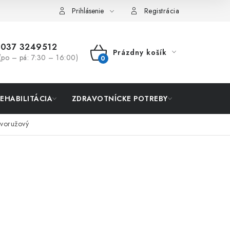
Prihlásenie
Registrácia
037 3249512
Prázdny košík
(po – pá: 7:30 – 16:00)
NÁKUPNÝ
KOŠÍK
REHABILITÁCIA
ZDRAVOTNÍCKE POTREBY
AKCIA
ovoružový