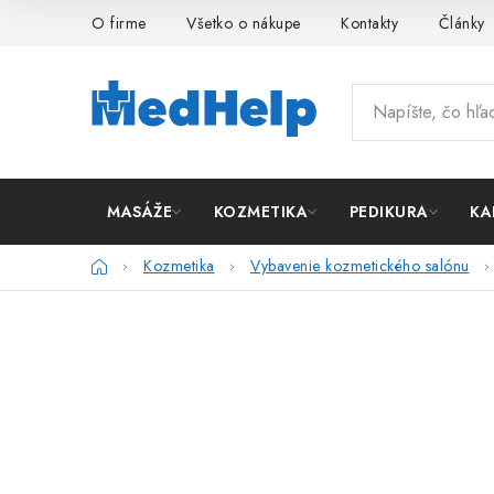
Prejsť
O firme
Všetko o nákupe
Kontakty
Články
na
obsah
MASÁŽE
KOZMETIKA
PEDIKURA
KA
Domov
Kozmetika
Vybavenie kozmetického salónu