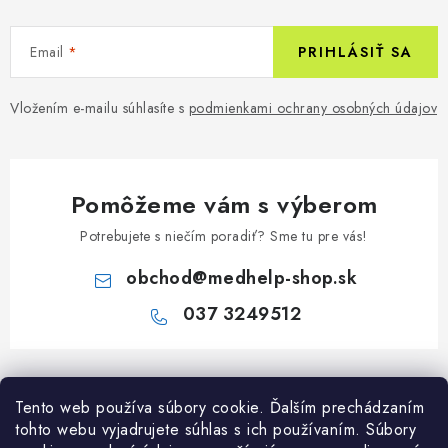
Email
PRIHLÁSIŤ SA
Vložením e-mailu súhlasíte s
podmienkami ochrany osobných údajov
Pomôžeme vám s výberom
Potrebujete s niečím poradiť? Sme tu pre vás!
obchod
@
medhelp-shop.sk
037 3249512
Z
á
Informácie pre vás
Tento web používa súbory cookie. Ďalším prechádzaním
p
tohto webu vyjadrujete súhlas s ich používaním. Súbory
ä
O firme