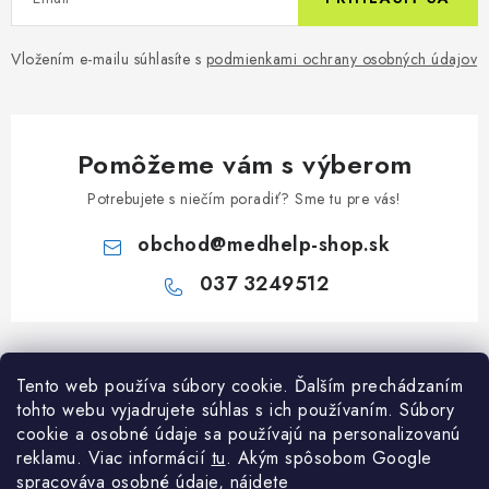
Vložením e-mailu súhlasíte s
podmienkami ochrany osobných údajov
Pomôžeme vám s výberom
Potrebujete s niečím poradiť? Sme tu pre vás!
obchod
@
medhelp-shop.sk
037 3249512
Z
á
Informácie pre vás
Tento web používa súbory cookie. Ďalším prechádzaním
p
tohto webu vyjadrujete súhlas s ich používaním. Súbory
ä
O firme
cookie a osobné údaje sa používajú na personalizovanú
Všetko o nákupe
t
reklamu. Viac informácií
tu
. A
kým spôsobom Google
Všetko o nákupe
i
NAPÍŠTE NÁM NA WHATSAPP
spracováva osobné údaje, nájdete
Obchodné podmienky