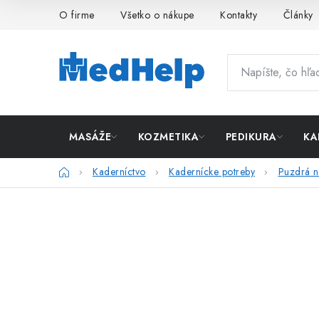
Prejsť
O firme
Všetko o nákupe
Kontakty
Články
na
obsah
MASÁŽE
KOZMETIKA
PEDIKURA
KA
Domov
Kaderníctvo
Kadernícke potreby
Puzdrá n