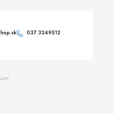
shop.sk
037 3249512
SAPP