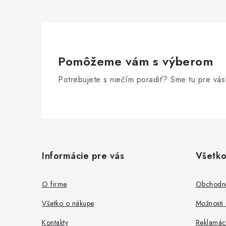
Pomôžeme vám s výberom
Potrebujete s niečím poradiť? Sme tu pre vás
Z
á
Informácie pre vás
Všetko
p
ä
O firme
Obchodn
t
Všetko o nákupe
Možnosti 
i
Kontakty
Reklamác