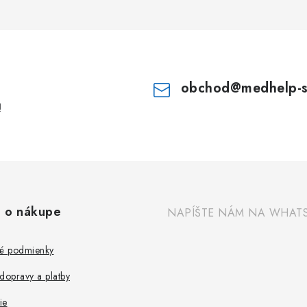
obchod
@
medhelp-
!
 o nákupe
NAPÍŠTE NÁM NA WHAT
é podmienky
dopravy a platby
ie