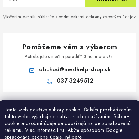
Vložením e-mailu súhlasíte s
podmienkami ochrany osobných údajov
Pomôžeme vám s výberom
Potrebujete s niečím poradiť? Sme tu pre vás!
obchod
@
medhelp-shop.sk
037 3249512
Z
á
Informácie pre vás
Tento web používa súbory cookie. Ďalším prechádzaním
p
tohto webu vyjadrujete súhlas s ich používaním. Súbory
ä
O firme
cookie a osobné údaje sa používajú na personalizovanú
Všetko o nákupe
t
reklamu. Viac informácií
tu
. A
kým spôsobom Google
Všetko o nákupe
i
NAPÍŠTE NÁM NA WHATSAPP
spracováva osobné údaje, nájdete
Obchodné podmienky