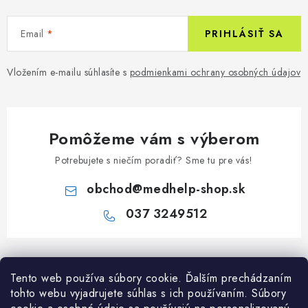
Email
PRIHLÁSIŤ SA
Vložením e-mailu súhlasíte s
podmienkami ochrany osobných údajov
Pomôžeme vám s výberom
Potrebujete s niečím poradiť? Sme tu pre vás!
obchod
@
medhelp-shop.sk
037 3249512
Z
á
Informácie pre vás
Tento web používa súbory cookie. Ďalším prechádzaním
p
tohto webu vyjadrujete súhlas s ich používaním. Súbory
ä
O firme