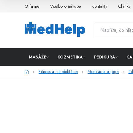
Prejsť
O firme
Všetko o nákupe
Kontakty
Články
na
obsah
MASÁŽE
KOZMETIKA
PEDIKURA
KA
Domov
Fitness a rehabilitácia
Meditácia a jóga
Ti