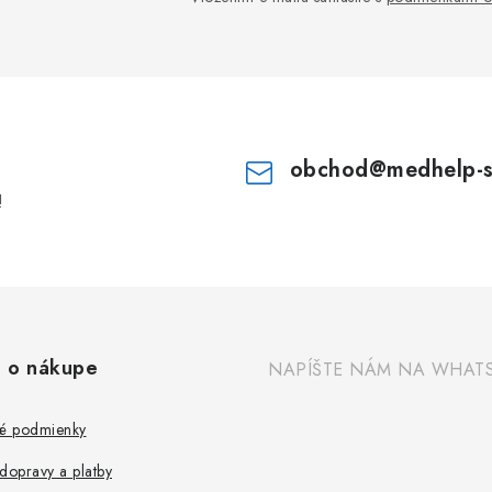
obchod
@
medhelp-
!
 o nákupe
NAPÍŠTE NÁM NA WHAT
é podmienky
dopravy a platby