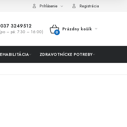
Prihlásenie
Registrácia
037 3249512
Prázdny košík
(po – pá: 7:30 – 16:00)
NÁKUPNÝ
KOŠÍK
REHABILITÁCIA
ZDRAVOTNÍCKE POTREBY
AKCIA