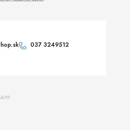
shop.sk
037 3249512
SAPP