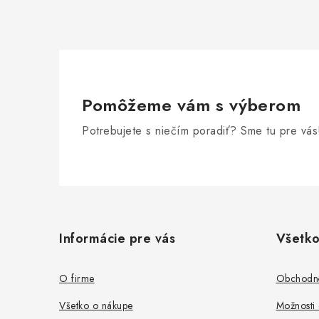
Pomôžeme vám s výberom
Potrebujete s niečím poradiť? Sme tu pre vás
Z
á
Informácie pre vás
Všetko
p
ä
O firme
Obchodn
t
Všetko o nákupe
Možnosti 