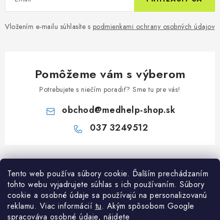
Vložením e-mailu súhlasíte s
podmienkami ochrany osobných údajov
Pomôžeme vám s výberom
Potrebujete s niečím poradiť? Sme tu pre vás!
obchod
@
medhelp-shop.sk
037 3249512
Z
á
Informácie pre vás
Tento web používa súbory cookie. Ďalším prechádzaním
p
tohto webu vyjadrujete súhlas s ich používaním. Súbory
ä
O firme
cookie a osobné údaje sa používajú na personalizovanú
Všetko o nákupe
t
reklamu. Viac informácií
tu
. A
kým spôsobom Google
Všetko o nákupe
i
NAPÍŠTE NÁM NA WHATSAPP
spracováva osobné údaje, nájdete
Obchodné podmienky