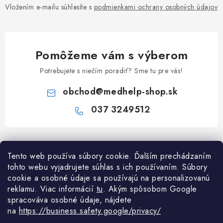
Vložením e-mailu súhlasíte s
podmienkami ochrany osobných údajov
Pomôžeme vám s výberom
Potrebujete s niečím poradiť? Sme tu pre vás!
obchod
@
medhelp-shop.sk
037 3249512
Z
á
Informácie pre vás
Tento web používa súbory cookie. Ďalším prechádzaním
p
tohto webu vyjadrujete súhlas s ich používaním. Súbory
ä
O firme
cookie a osobné údaje sa používajú na personalizovanú
Všetko o nákupe
t
reklamu. Viac informácií
tu
. A
kým spôsobom Google
Všetko o nákupe
i
NAPÍŠTE NÁM NA WHATSAPP
spracováva osobné údaje, nájdete
Obchodné podmienky
na
https://business.safety.google/privacy/
e
Kontakty
Možnosti dopravy a platby