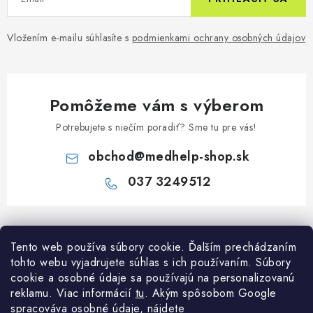
Vložením e-mailu súhlasíte s
podmienkami ochrany osobných údajov
Pomôžeme vám s výberom
Potrebujete s niečím poradiť? Sme tu pre vás!
obchod
@
medhelp-shop.sk
037 3249512
Z
á
Informácie pre vás
Tento web používa súbory cookie. Ďalším prechádzaním
p
tohto webu vyjadrujete súhlas s ich používaním. Súbory
ä
O firme
cookie a osobné údaje sa používajú na personalizovanú
Všetko o nákupe
t
reklamu. Viac informácií
tu
. A
kým spôsobom Google
Všetko o nákupe
i
NAPÍŠTE NÁM NA WHATSAPP
spracováva osobné údaje, nájdete
Obchodné podmienky