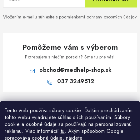
Vložením e-mailu súhlasíte s
podmienkami ochrany osobných údajov
Pomôžeme vám s výberom
Potrebujete s niečím poradiť? Sme tu pre vás!
obchod
@
medhelp-shop.sk
037 3249512
Z
á
Informácie pre vás
Tento web používa súbory cookie. Ďalším prechádzaním
p
tohto webu vyjadrujete súhlas s ich používaním. Súbory
ä
O firme
cookie a osobné údaje sa používajú na personalizovanú
Všetko o nákupe
t
reklamu. Viac informácií
tu
. A
kým spôsobom Google
Všetko o nákupe
i
NAPÍŠTE NÁM NA WHATSAPP
spracováva osobné údaje, nájdete
Obchodné podmienky